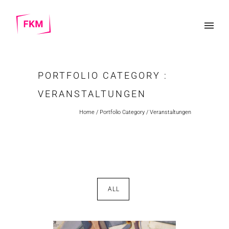
PORTFOLIO CATEGORY :
VERANSTALTUNGEN
Home
/ Portfolio Category /
Veranstaltungen
ALL